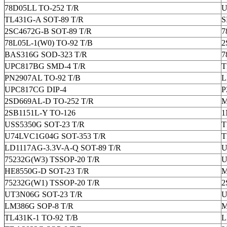
78D05LL TO-252 T/R
U
TL431G-A SOT-89 T/R
S
2SC4672G-B SOT-89 T/R
7
78L05L-1(W0) TO-92 T/B
2
BAS316G SOD-323 T/R
7
UPC817BG SMD-4 T/R
T
PN2907AL TO-92 T/B
L
UPC817CG DIP-4
P
2SD669AL-D TO-252 T/R
M
2SB1151L-Y TO-126
1
USS5350G SOT-23 T/R
T
U74LVC1G04G SOT-353 T/R
T
LD1117AG-3.3V-A-Q SOT-89 T/R
U
75232G(W3) TSSOP-20 T/R
U
HE8550G-D SOT-23 T/R
M
75232G(W1) TSSOP-20 T/R
2
UT3N06G SOT-23 T/R
U
LM386G SOP-8 T/R
M
TL431K-1 TO-92 T/B
L