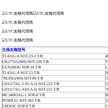
主推友顺型号
TL431G-A SOT-23-3 T/R
4
UK2751G(W0) SOT-23S T/R
T
ULN2003G SOP-16 T/R
L
TL431G-A SOT-23 T/R
D
78L05G(W0) SOT-89 T/R
U
LD1117AG-3.3V-A-Q SOT-223 T/R
U
LD1117AG-ADJ-A-Q SOT-223 T/R
7
MC34063AG-1 SOP-8 T/R
B
PUMX1G SOT-363 T/R
2
LM393G SOP-8 T/R
C