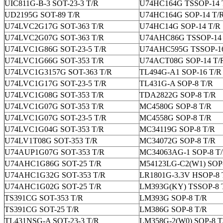
UIC811G-B-3 SOT-23-3 T/R
U74HC164G TSSOP-14 
UD2195G SOT-89 T/R
U74HC164G SOP-14 T/
U74LVC2G17G SOT-363 T/R
U74HC14G SOP-14 T/R
U74LVC2G07G SOT-363 T/R
U74AHC86G TSSOP-14 
U74LVC1G86G SOT-23-5 T/R
U74AHC595G TSSOP-16
U74LVC1G66G SOT-353 T/R
U74ACT08G SOP-14 T/
U74LVC1G3157G SOT-363 T/R
TL494G-A1 SOP-16 T/R
U74LVC1G17G SOT-23-5 T/R
TL431G-A SOP-8 T/R
U74LVC1G08G SOT-353 T/R
TDA2822G SOP-8 T/R
U74LVC1G07G SOT-353 T/R
MC4580G SOP-8 T/R
U74LVC1G07G SOT-23-5 T/R
MC4558G SOP-8 T/R
U74LVC1G04G SOT-353 T/R
MC34119G SOP-8 T/R
U74LV1T08G SOT-353 T/R
MC34072G SOP-8 T/R
U74AUP1G07G SOT-353 T/R
MC34063AG-1 SOP-8 T
U74AHC1G86G SOT-25 T/R
M54123LG-C2(W1) SOP-
U74AHC1G32G SOT-353 T/R
LR1801G-3.3V HSOP-8 
U74AHC1G02G SOT-25 T/R
LM393G(KY) TSSOP-8 
TS391CG SOT-353 T/R
LM393G SOP-8 T/R
TS391CG SOT-25 T/R
LM386G SOP-8 T/R
TL431NSG-A SOT-23-3 T/R
LM358G-2(W0) SOP-8 T