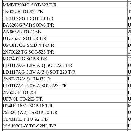
MMBT3904G SOT-323 T/R
1
1N60L-B TO-92 T/B
T
TL431NSG-1 SOT-23 T/R
U
BA6208G(W1) SOP-8 T/R
U
AN6652L TO-126B
2
UT2352G SOT-23 T/R
L
UPC817CG SMD-4 T/R-R
D
2N7002ZTG SOT-523 T/R
1
MC34072G SOP-8 T/R
1
LD1117AG-1.8V-A-Q SOT-223 T/R
U
LD1117AG-3.3V-A(Z4) SOT-223 T/R
U
2N6027G(Z2) TO-92 T/B
L
LD1117AG-5.0V-A SOT-223 T/R
U
2N60L-B TO-251
L
UF740L TO-263 T/R
U
U74HC165G SOP-16 T/R
M
75232G(W2) TSSOP-20 T/R
U
TL431HL-1 TO-92 T/B
U
2SA1020L-Y TO-92NL T/B
L