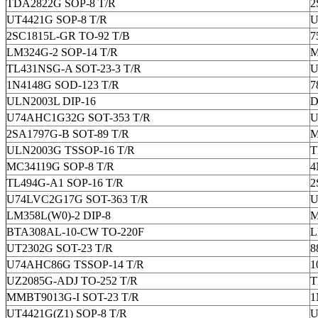
TDA2822G SOP-8 T/R
2
UT4421G SOP-8 T/R
U
2SC1815L-GR TO-92 T/B
7
LM324G-2 SOP-14 T/R
M
TL431NSG-A SOT-23-3 T/R
U
1N4148G SOD-123 T/R
7
ULN2003L DIP-16
D
U74AHC1G32G SOT-353 T/R
U
2SA1797G-B SOT-89 T/R
M
ULN2003G TSSOP-16 T/R
T
MC34119G SOP-8 T/R
4
TL494G-A1 SOP-16 T/R
2
U74LVC2G17G SOT-363 T/R
U
LM358L(W0)-2 DIP-8
M
BTA308AL-10-CW TO-220F
L
UT2302G SOT-23 T/R
8
U74AHC86G TSSOP-14 T/R
1
UZ2085G-ADJ TO-252 T/R
T
MMBT9013G-I SOT-23 T/R
1
UT4421G(Z1) SOP-8 T/R
U