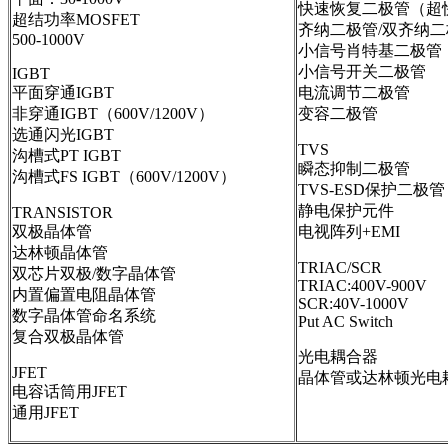
快速恢复二极管（超快
超结功率MOSFET
齐纳二极管/双齐纳二
500-1000V
小信号肖特基二极管
小信号开关二极管
IGBT
平面穿通IGBT
电流调节二极管
非穿通IGBT（600V/1200V）
变容二极管
选通闪光IGBT
TVS
沟槽式PT IGBT
瞬态抑制二极管
沟槽式FS IGBT（600V/1200V）
TVS-ESD保护二极管
静电保护元件
TRANSISTOR
双极晶体管
电视阵列+EMI
达林顿晶体管
TRIAC/SCR
双芯片双极/数字晶体管
TRIAC:400V-900V
内置偏置电阻晶体管
SCR:40V-1000V
数字晶体管命名系统
Put AC Switch
复合双极晶体管
光电耦合器
JFET
晶体管或达林顿光电
电容话筒用JFET
通用JFET