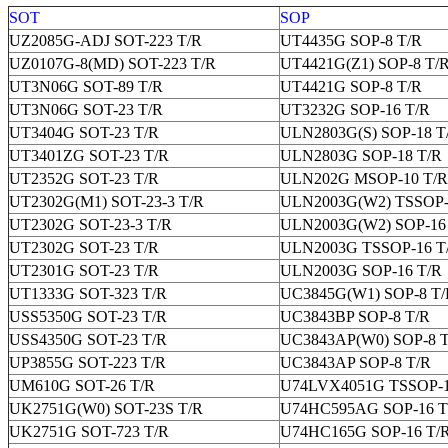
SOT
SOP
UZ2085G-ADJ SOT-223 T/R
UT4435G SOP-8 T/R
UZ0107G-8(MD) SOT-223 T/R
UT4421G(Z1) SOP-8 T/
UT3N06G SOT-89 T/R
UT4421G SOP-8 T/R
UT3N06G SOT-23 T/R
UT3232G SOP-16 T/R
UT3404G SOT-23 T/R
ULN2803G(S) SOP-18 T
UT3401ZG SOT-23 T/R
ULN2803G SOP-18 T/R
UT2352G SOT-23 T/R
ULN202G MSOP-10 T/R
UT2302G(M1) SOT-23-3 T/R
ULN2003G(W2) TSSOP-
UT2302G SOT-23-3 T/R
ULN2003G(W2) SOP-16
UT2302G SOT-23 T/R
ULN2003G TSSOP-16 T
UT2301G SOT-23 T/R
ULN2003G SOP-16 T/R
UT1333G SOT-323 T/R
UC3845G(W1) SOP-8 T/
USS5350G SOT-23 T/R
UC3843BP SOP-8 T/R
USS4350G SOT-23 T/R
UC3843AP(W0) SOP-8 
UP3855G SOT-223 T/R
UC3843AP SOP-8 T/R
UM610G SOT-26 T/R
U74LVX4051G TSSOP-1
UK2751G(W0) SOT-23S T/R
U74HC595AG SOP-16 T
UK2751G SOT-723 T/R
U74HC165G SOP-16 T/